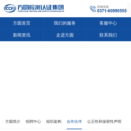
方圆首页
我们的服务
客服中心
新闻资讯
走进方圆
联系我们
方圆简介
招聘中心
组织架构
合作伙伴
公正性和保密性声明