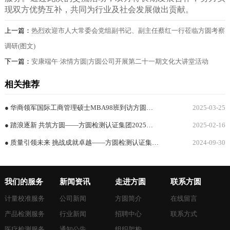
现双方优势互补，共同为行业及社会发展做出贡献。
上一篇：
热烈欢迎市人大常委会党组副书记、副主任蔡红一行莅临方圆考察
调研(图文)
下一篇：
安康端午·浓情方圆|方圆公司开展第二十一期文化大讲堂活动
相关推荐
● 华商领军国际工商管理硕士MBA98班到访方圆检测认证集团有限公司探寻企业文化与管理的融合密码
2025-03-25
● 踏浪逐新 共筑方圆——方圆检测认证集团2025年新春联谊暨誓师表彰大会圆满举行
2025-02-16
● 质量引领未来 挑战成就卓越——方圆检测认证集团有限公司举办第43期文化大讲堂暨质量月主题活动
2024-09-30
我们的服务
新闻资讯
走进方圆
联系方圆
计量校准服务
公司新闻
方圆简介
在线留言
产品检测服务
行业新闻
招聘中心
联系方式
医疗检测服务
通知公告
组织架构