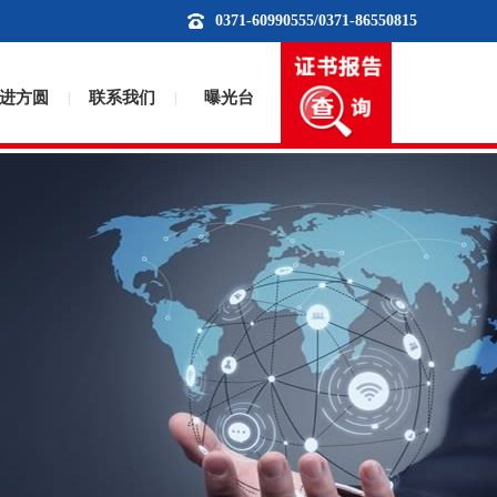
0371-60990555/0371-86550815
进方圆
联系我们
曝光台
|
|