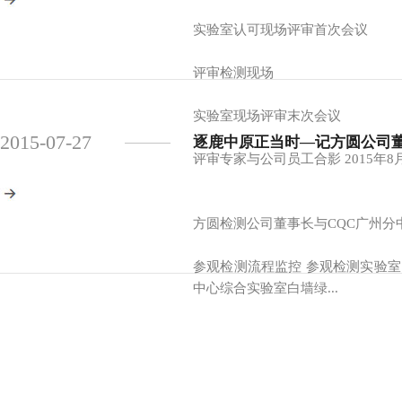
实验室认可现场评审首次会议
评审检测现场
实验室现场评审末次会议
2015-07-27
逐鹿中原正当时―记方圆公司董
评审专家与公司员工合影 2015年
方圆检测公司董事长与CQC广州分
参观检测流程监控 参观检测实验
中心综合实验室白墙绿...