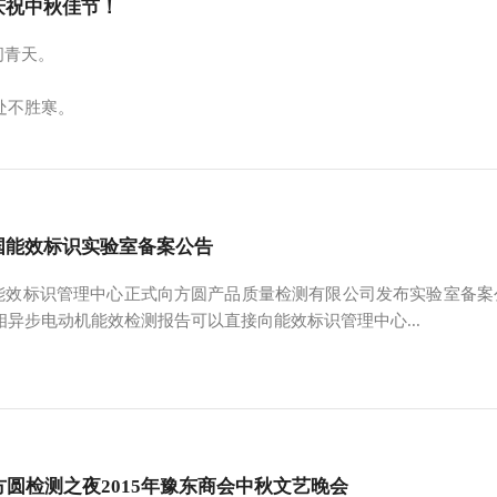
庆祝中秋佳节！
问青天。
处不胜寒。
国能效标识实验室备案公告
究院能效标识管理中心正式向方圆产品质量检测有限公司发布实验室备案公
异步电动机能效检测报告可以直接向能效标识管理中心...
方圆检测之夜2015年豫东商会中秋文艺晚会