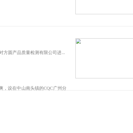
对方圆产品质量检测有限公司进...
爽，设在中山南头镇的CQC广州分