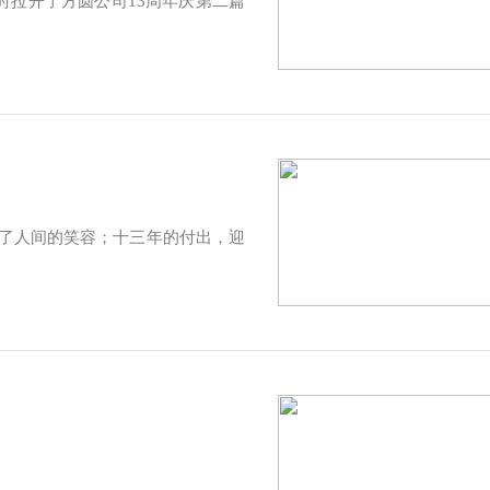
时拉开了方圆公司13周年庆第二篇
了人间的笑容；十三年的付出，迎