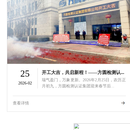
25
开工大吉，共启新程！——方圆检测认...
瑞气盈门，万象更新。2026年2月25日，农历正
2026-02
月初九，方圆检测认证集团迎来春节后...
查看详情