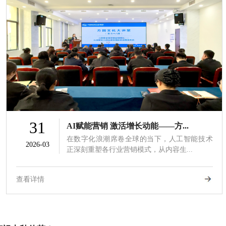
31
AI赋能营销 激活增长动能——方...
在数字化浪潮席卷全球的当下，人工智能技术
2026-03
正深刻重塑各行业营销模式，从内容生...
查看详情