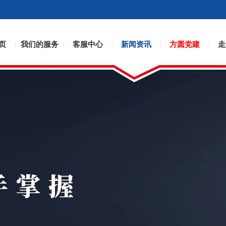
页
我们的服务
客服中心
新闻资讯
方圆党建
走
|
|
|
|
|