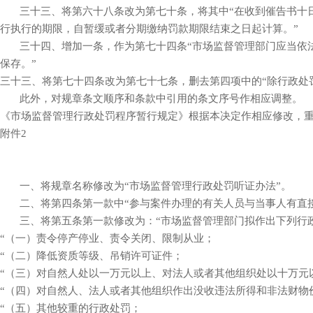
三十三、将第六十八条改为第七十条，将其中“在收到催告书十日后
行执行的期限，自暂缓或者分期缴纳罚款期限结束之日起计算。”
三十四、增加一条，作为第七十四条“市场监督管理部门应当依法
保存。”
三十三、将第七十四条改为第七十七条，删去第四项中的“除行政处罚
此外，对规章条文顺序和条款中引用的条文序号作相应调整。
《市场监督管理行政处罚程序暂行规定》根据本决定作相应修改，
附件2
一、将规章名称修改为“市场监督管理行政处罚听证办法”。
二、将第四条第一款中“参与案件办理的有关人员与当事人有直接
三、将第五条第一款修改为：“市场监督管理部门拟作出下列行政
“（一）责令停产停业、责令关闭、限制从业；
“（二）降低资质等级、吊销许可证件；
“（三）对自然人处以一万元以上、对法人或者其他组织处以十万元
“（四）对自然人、法人或者其他组织作出没收违法所得和非法财物
“（五）其他较重的行政处罚；