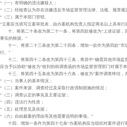
“（一）有明确的违法嫌疑人；
“（二）经核查认为存在涉嫌违反市场监督管理法律、法规、规章规
“（三）属于本部门管辖。
“立案应当填写立案审批表，由办案机构负责人指定两名以上具有行
十、将第二十条改为第二十一条，将第四款修改为“上述证据，应
事实的根据。”
十一、将第二十三条改为第二十四条，增加一款作为第四款“市场
行。”
十二、将第四十二条改为第四十三条，将其中“确需其他市场监督管
应当予以协助”修改为“收到协助调查函的市场监督管理部门对属于
十三、将第四十五条改为第四十六条，修改为“案件调查终结，办
“（一）当事人的基本情况；
“（二）案件来源、调查经过及采取行政强制措施的情况；
“（三）调查认定的事实及主要证据；
“（四）违法行为性质；
“（五）处理意见及依据；
“（六）自由裁量的理由等其他需要说明的事项。”
十四、增加一条作为第四十七条“办案机构应当组织对案件进行审