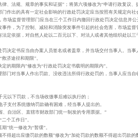
律、法规、规章的事实和证据”；将第六项修改为“申请行政复议、
门作出的具有一定社会影响的行政处罚决定应当按照有关规定向社
，市场监督管理部门应当在三个工作日内撤回行政处罚决定信息并公
事件，为了控制、减轻和消除突发事件引起的社会危害，市场监督管
法定依据，对自然人处以二百元以下、对法人或者其他组织处以三
罚决定书应当由办案人员签名或者盖章，并当场交付当事人。当事人
救济途径和期限”。
的期限内”修改为“行政处罚决定书载明的期限内”。
部门对当事人作出罚款、没收违法所得行政处罚的，当事人应当自
：
千元以下罚款，不当场收缴事后难以执行的；
电子支付系统缴纳罚款确有困难，经当事人提出的。
省、自治区、直辖市财政部门统一制发的专用票据。”
二个工作日”。
”统一修改为“暂缓”。
不得超出应缴罚款的数额”修改为“加处罚款的数额不得超出罚款的