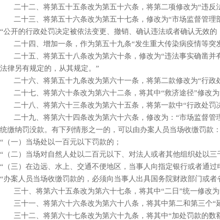
二十二、将第五十五条改为第五十六条，将第二项修改为“违反法
二十三、将第五十六条改为第五十七条，修改为“市场监督管理部
“公开的行政处罚决定被依法变更、撤销、确认违法或者确认无效的
二十四、增加一条，作为第五十九条“发生重大传染病疫情等突发
二十五、将第五十八条改为第六十条，修改为“违法事实确凿并有
法律另有规定的，从其规定。”
二十六、将第五十九条改为第六十一条，将第二款修改为“行政处
二十七、将第六十条改为第六十二条，将其中“救济途径”修改为“
二十八、将第六十三条改为第六十五条，将第一款中“行政处罚决定
二十九、将第六十四条改为第六十六条，修改为：“市场监督管理
统缴纳罚没款。有下列情形之一的，可以由办案人员当场收缴罚款
“（一）当场处以一百元以下罚款的；
“（二）当场对自然人处以二百元以下、对法人或者其他组织处以三
“（三）在边远、水上、交通不便地区，当事人向指定银行或者通过
“办案人员当场收缴罚款的，必须向当事人出具国务院财政部门或者
三十、将第六十五条改为第六十七条，将其中“二日”统一修改为“
三十一、将第六十六条改为第六十八条，将其中第二和第三个“延期
三十二、将第六十七条改为第六十九条，将其中“加处罚款的数额