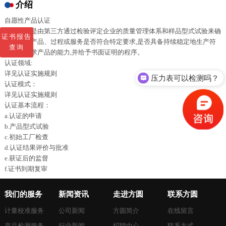
介绍
自愿性产品认证
产品认证是由第三方通过检验评定企业的质量管理体系和样品型式试验来确
证书报告
认企业的产品、过程或服务是否符合特定要求,是否具备持续稳定地生产符
查询
合标准要求产品的能力,并给予书面证明的程序。
认证领域:
压力表可以检测吗？
详见认证实施规则
认证模式：
ISO三体系是怎么收费的呢？
详见认证实施规则
认证基本流程：
a.认证的申请
b.产品型式试验
c.初始工厂检查
d.认证结果评价与批准
e.获证后的监督
f.证书到期复审
我们的服务
新闻资讯
走进方圆
联系方圆
计量校准服务
公司新闻
方圆简介
在线留言
产品检测服务
行业新闻
招聘中心
联系方式